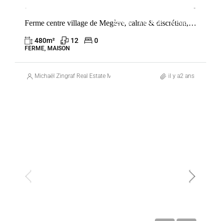
Ferme centre village de Megève, calme & discrétion, rarissime
VENTE
FRANCE
MEGÈVE
480
m²
12
0
FERME, MAISON
Michaël Zingraf Real Estate Megève
il y a2 ans
VENTE
FRANCE
MEGÈVE