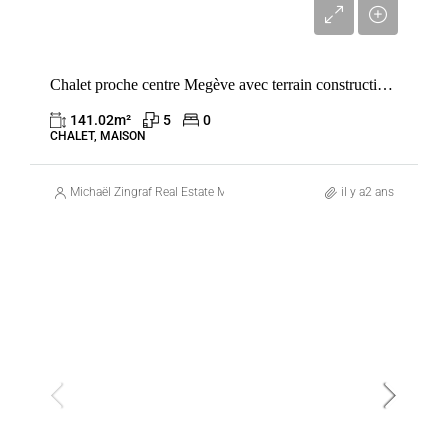
6 525 000 €
Chalet proche centre Megève avec terrain constructible – Tout à pied & calme
141.02
m²
5
0
CHALET, MAISON
Michaël Zingraf Real Estate Megève
il y a2 ans
VENTE
FRANCE
MEGÈVE