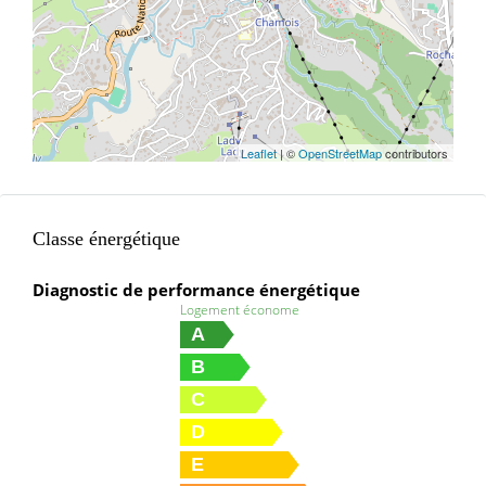
Leaflet
| ©
OpenStreetMap
contributors
Classe énergétique
Diagnostic de performance énergétique
Logement économe
A
B
C
D
E