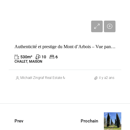
12 500 000 €
Authenticité et prestige du Mont d’Arbois – Vue panoramique et extension du chalet comprise
530
m²
10
6
CHALET, MAISON
Michaël Zingraf Real Estate Megève
il y a2 ans
Prev
Prochain