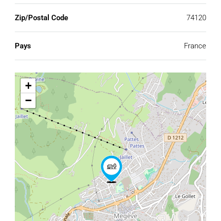
Zip/Postal Code
74120
Pays
France
+
−