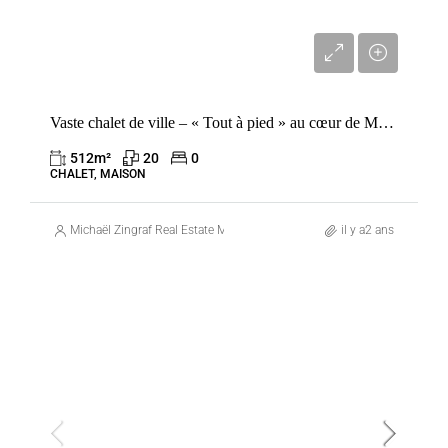
4 490 000 €
Vaste chalet de ville – « Tout à pied » au cœur de Megève – À transformer selon vos goûts
512
m²
20
0
CHALET, MAISON
Michaël Zingraf Real Estate Megève
il y a2 ans
VENTE
FRANCE
MEGÈVE