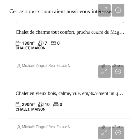
Ces annonces pourraient aussi vous intéresser
3 684 000 €
Chalet de charme tout confort, proche centre de Megève
VENTE
FRANCE
MEGÈVE
180
m²
7
0
CHALET, MAISON
Michaël Zingraf Real Estate Megève
il y a2 ans
5 435 000 €
Chalet en vieux bois, calme, vue, emplacement unique proche du village
VENTE
FRANCE
MEGÈVE
290
m²
10
0
CHALET, MAISON
Michaël Zingraf Real Estate Megève
il y a2 ans
13 400 000 €