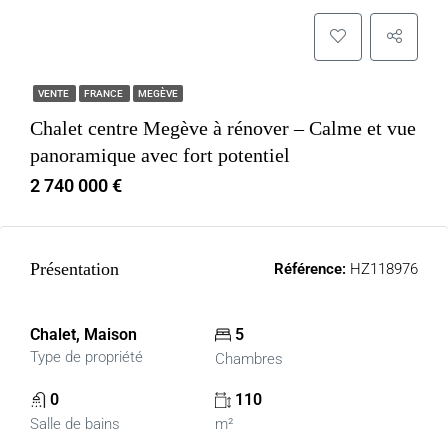
VENTE
FRANCE
MEGÈVE
Chalet centre Megève à rénover – Calme et vue
panoramique avec fort potentiel
2 740 000 €
Présentation
Référence:
HZ118976
Chalet, Maison
5
Type de propriété
Chambres
0
110
Salle de bains
m²