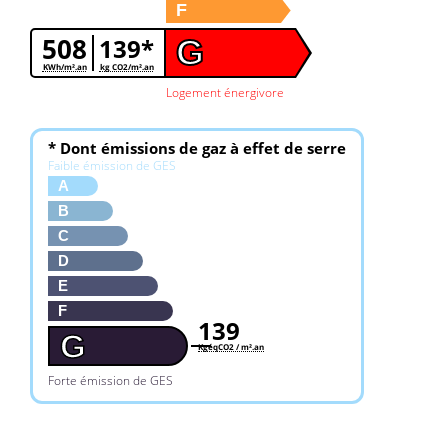
F
508
139*
G
KWh/m².an
kg CO2/m².an
Logement énergivore
* Dont émissions de gaz à effet de serre
Faible émission de GES
A
B
C
D
E
F
139
G
KgéqCO2 / m².an
Forte émission de GES