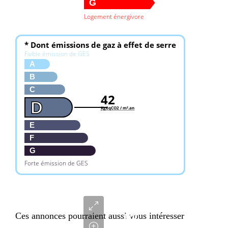
G
Logement énergivore
* Dont émissions de gaz à effet de serre
Faible émission de GES
A
B
C
42
D
KgéqCO2 / m².an
E
F
G
Forte émission de GES
2
740
Ces annonces pourraient aussi vous intéresser
000