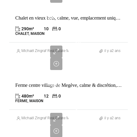
VENTE
Chalet en vieux bois, calme, vue, emplacement unique proche du village
FRANCE
MEGÈVE
290
m²
10
0
CHALET, MAISON
13
400
Michaël Zingraf Real Estate Megève
il y a2 ans
000
€
VENTE
Ferme centre village de Megève, calme & discrétion, rarissime
FRANCE
MEGÈVE
480
m²
12
0
FERME, MAISON
4
490
Michaël Zingraf Real Estate Megève
il y a2 ans
000
€