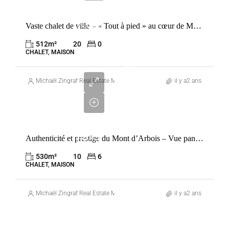
VENTE
Vaste chalet de ville – « Tout à pied » au cœur de Megève – À transformer selon vos goûts
FRANCE
MEGÈVE
512
m²
20
0
CHALET, MAISON
12
500
Michaël Zingraf Real Estate Megève
il y a2 ans
000
€
VENTE
Authenticité et prestige du Mont d’Arbois – Vue panoramique et extension du chalet comprise
FRANCE
MEGÈVE
530
m²
10
6
CHALET, MAISON
Michaël Zingraf Real Estate Megève
il y a2 ans