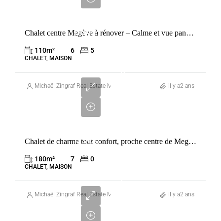
€
VENTE
Chalet centre Megève à rénover – Calme et vue panoramique avec fort potentiel
FRANCE
MEGÈVE
110
m²
6
5
CHALET, MAISON
3
684
Michaël Zingraf Real Estate Megève
il y a2 ans
000
€
VENTE
Chalet de charme tout confort, proche centre de Megève
FRANCE
MEGÈVE
180
m²
7
0
CHALET, MAISON
5
435
Michaël Zingraf Real Estate Megève
il y a2 ans
000
€