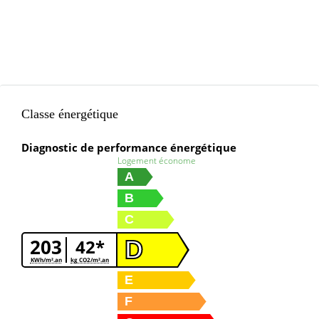
Classe énergétique
Diagnostic de performance énergétique
Logement économe
A
B
C
203
42*
D
KWh/m².an
kg CO2/m².an
E
F