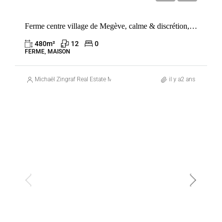
Ferme centre village de Megève, calme & discrétion, rarissime
480
m²
12
0
FERME, MAISON
Michaël Zingraf Real Estate Megève
il y a2 ans
VENTE
FRANCE
MEGÈVE