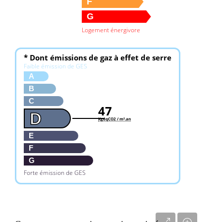
F
G
Logement énergivore
* Dont émissions de gaz à effet de serre
Faible émission de GES
A
B
C
47
D
KgéqCO2 / m².an
E
F
G
Forte émission de GES