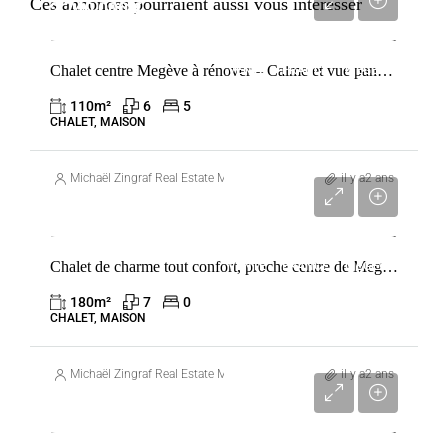
Ces annonces pourraient aussi vous intéresser
2 740 000 €
Chalet centre Megève à rénover – Calme et vue panoramique avec fort potentiel
VENTE
FRANCE
MEGÈVE
110
m²
6
5
CHALET, MAISON
Michaël Zingraf Real Estate Megève
il y a2 ans
3 684 000 €
Chalet de charme tout confort, proche centre de Megève
VENTE
FRANCE
MEGÈVE
180
m²
7
0
CHALET, MAISON
Michaël Zingraf Real Estate Megève
il y a2 ans
5 435 000 €