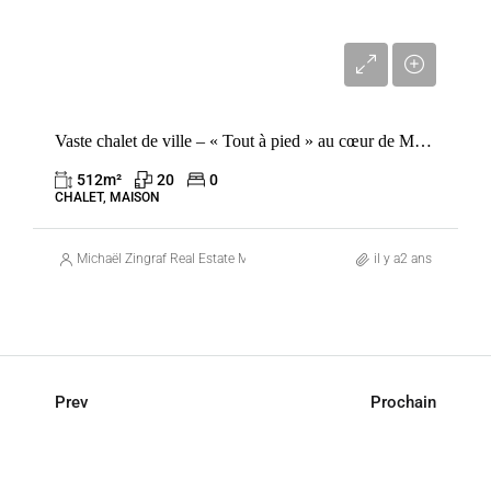
4 490 000 €
Vaste chalet de ville – « Tout à pied » au cœur de Megève – À transformer selon vos goûts
512
m²
20
0
CHALET, MAISON
Michaël Zingraf Real Estate Megève
il y a2 ans
Prev
Prochain