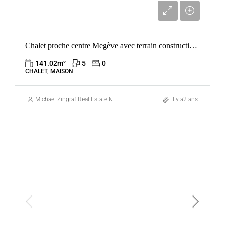
6 525 000 €
Chalet proche centre Megève avec terrain constructible – Tout à pied & calme
141.02
m²
5
0
CHALET, MAISON
Michaël Zingraf Real Estate Megève
il y a2 ans
VENTE
FRANCE
MEGÈVE