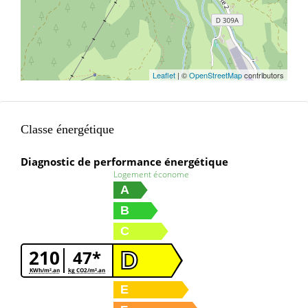
Leaflet
| ©
OpenStreetMap
contributors
Classe énergétique
Diagnostic de performance énergétique
Logement économe
A
B
C
210
47*
D
KWh/m².an
kg CO2/m².an
E