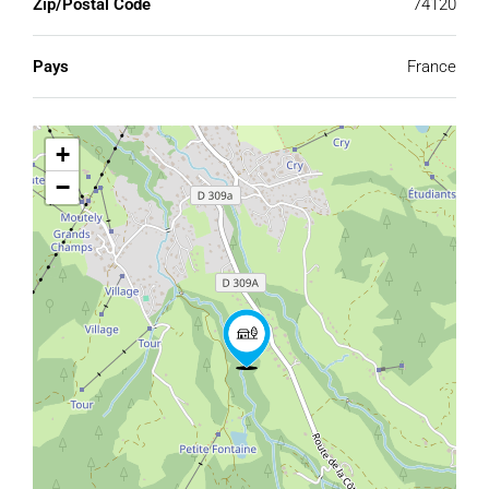
Zip/Postal Code
74120
Pays
France
+
−