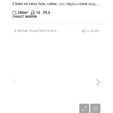
Chalet en vieux bois, calme, vue, emplacement unique proche du village
VENTE
FRANCE
MEGÈVE
290
m²
10
0
CHALET, MAISON
Michaël Zingraf Real Estate Megève
il y a2 ans
VENTE
FRANCE
MEGÈVE
13 400 000 €