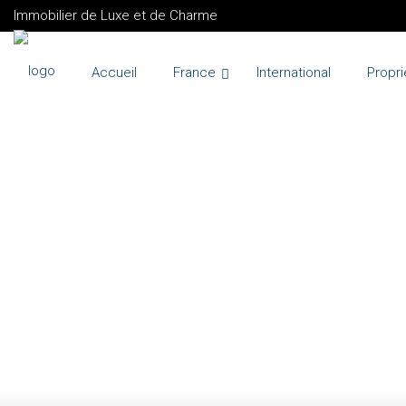
Immobilier de Luxe et de Charme
Accueil
France
International
Propri
VENTE
BIOT
FRANCE