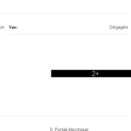
on
Dégagée
Vue:
2+
Portail électrique