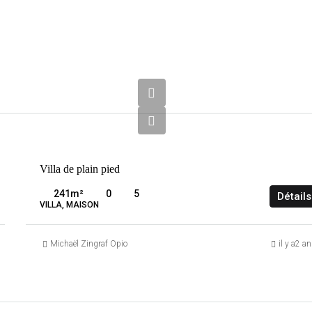
1
995
000
€
VENTE
Villa de plain pied
BIOT
FRANCE
241
m²
0
5
Détails
VILLA, MAISON
Michaël Zingraf Opio
il y a2 a