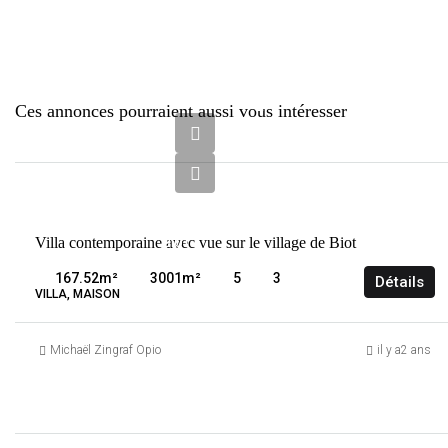
2
Ces annonces pourraient aussi vous intéresser
220
000
€
VENTE
Villa contemporaine avec vue sur le village de Biot
BIOT
FRANCE
167.52
m²
3001
m²
5
3
Détails
VILLA, MAISON
Michaël Zingraf Opio
il y a2 ans