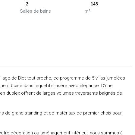
2
145
Salles de bains
m²
illage de Biot tout proche, ce programme de 5 villas jumelées
ent boisé dans lequel il s’insère avec élégance. D’une
s en duplex offrent de larges volumes traversants baignés de
ions de grand standing et de matériaux de premier choix pour
votre décoration ou aménagement intérieur, nous sommes à