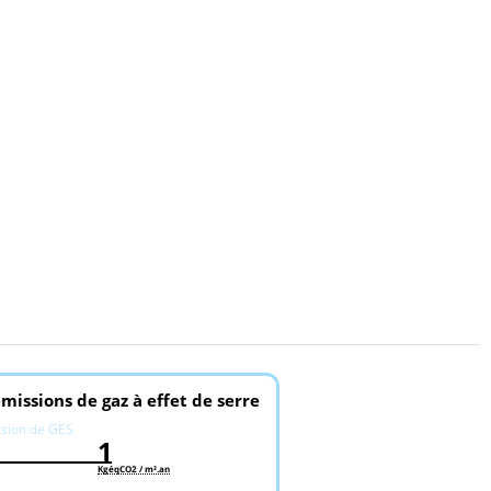
missions de gaz à effet de serre
ssion de GES
1
KgéqCO2 / m².an