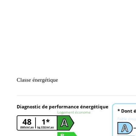
Classe énergétique
Diagnostic de performance énergétique
* Dont é
Logement économe
48
Faible émi
1*
A
A
KWh/m².an
kg CO2/m².an
B