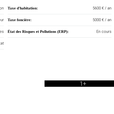
on
5600 € / an
Taxe d'habitation:
ur
5000 € / an
Taxe foncière:
nes
En cours
État des Risques et Pollutions (ERP):
tat
1+