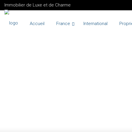
Immobilier de Luxe et de Charme
Accueil
France
International
Propri
VENTE
FRANCE
MOUGINS