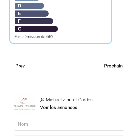
D
E
F
G
Forte émission de GES
Prev
Prochain
Michaël Zingraf Gordes
Voir les annonces