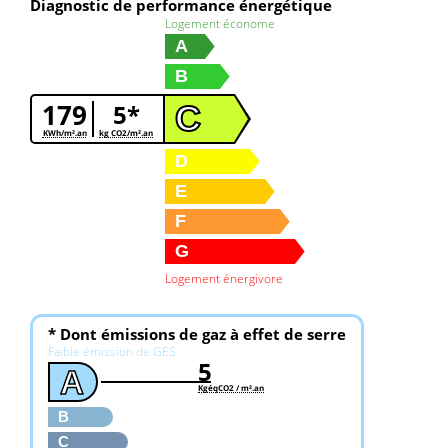
Diagnostic de performance énergétique
Logement économe
A
B
179
5*
C
KWh/m².an
kg CO2/m².an
D
E
F
G
Logement énergivore
* Dont émissions de gaz à effet de serre
Faible émission de GES
5
A
KgéqCO2 / m².an
B
C