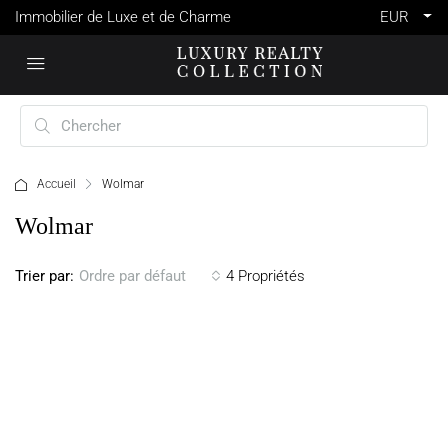
Immobilier de Luxe et de Charme
EUR
Accueil
Wolmar
Wolmar
Trier par:
4 Propriétés
Ordre par défaut
VENTE
MAURICE
WOLMAR