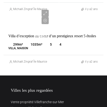
5
500
Michaël Zingraf Île Maurice
il y a2 ans
000
€
VENTE
Villa d’exception au coeur d’un prestigieux resort 5 étoiles
MAURICE
WOLMAR
299
m²
1035
m²
5
4
VILLA, MAISON
Michaël Zingraf Île Maurice
il y a2 ans
Villes les plus regardées
Vente propriété Villefranche-sur-Mer