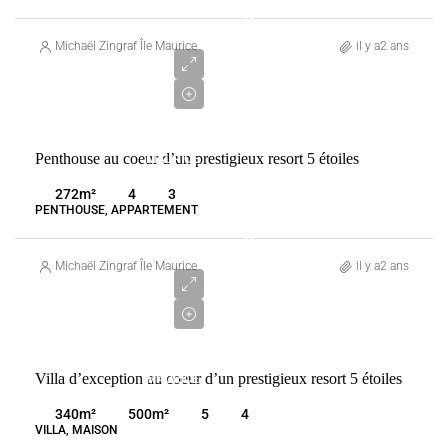
2
500
Michaël Zingraf Île Maurice
il y a2 ans
000
€
VENTE
Penthouse au coeur d’un prestigieux resort 5 étoiles
MAURICE
WOLMAR
272
m²
4
3
PENTHOUSE, APPARTEMENT
3
090
Michaël Zingraf Île Maurice
il y a2 ans
000
€
VENTE
Villa d’exception au coeur d’un prestigieux resort 5 étoiles
MAURICE
WOLMAR
340
m²
500
m²
5
4
VILLA, MAISON