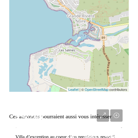
Leaflet
| ©
OpenStreetMap
contributors
Ces annonces pourraient aussi vous intéresser
2 750 000 €
Villa d’exception au coeur d’un prestigieux resort 5 étoiles
VENTE
MAURICE
WOLMAR