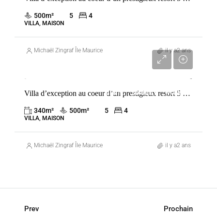
500
m²
5
4
VILLA, MAISON
Michaël Zingraf Île Maurice
il y a2 ans
3 090 000 €
Villa d’exception au coeur d’un prestigieux resort 5 étoiles
VENTE
MAURICE
WOLMAR
340
m²
500
m²
5
4
VILLA, MAISON
Michaël Zingraf Île Maurice
il y a2 ans
Prev
Prochain