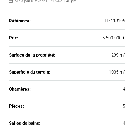
Mis à jour le février 13, 2024 à 1:40 pm
Référence:
HZ118195
Prix:
5 500 000 €
Surface de la propriété:
299 m²
Superficie du terrain:
1035 m²
Chambres:
4
Pièces:
5
Salles de bains:
4