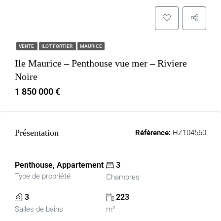
VENTE
ILOT FORTIER
MAURICE
Ile Maurice – Penthouse vue mer – Riviere
Noire
1 850 000 €
Présentation
Référence:
HZ104560
Penthouse, Appartement
3
Type de propriété
Chambres
3
223
Salles de bains
m²