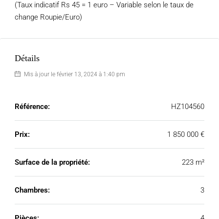
(Taux indicatif Rs 45 = 1 euro – Variable selon le taux de
change Roupie/Euro)
Détails
Mis à jour le février 13, 2024 à 1:40 pm
Référence:
HZ104560
Prix:
1 850 000 €
Surface de la propriété:
223 m²
Chambres:
3
Pièces:
4