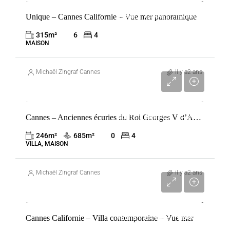
Unique – Cannes Californie – Vue mer panoramique
VENTE
CANNES
FRANCE
315
m²
6
4
MAISON
Michaël Zingraf Cannes
il y a2 ans
3 500 000 €
Cannes – Anciennes écuries du Roi Georges V d’Angleterre
VENTE
CANNES
FRANCE
246
m²
685
m²
0
4
VILLA, MAISON
Michaël Zingraf Cannes
il y a2 ans
8 900 000 €
Cannes Californie – Villa contemporaine – Vue mer
VENTE
CANNES
FRANCE