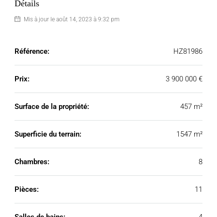
Détails
Mis à jour le août 14, 2023 à 9:32 pm
Référence:
HZ81986
Prix:
3 900 000 €
Surface de la propriété:
457 m²
Superficie du terrain:
1547 m²
Chambres:
8
Pièces:
11