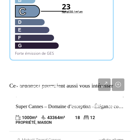
B
23
C
KgéqCO2 / m².an
D
E
F
G
Forte émission de GES
Ces annonces pourraient aussi vous intéresser
Prix sur demande
Super Cannes – Domaine d’exception –Élégance contemporaine à l’allure intemporelle.
VENTE
CANNES
FRANCE
1000
m²
43364
m²
18
12
PROPRIÉTÉ, MAISON