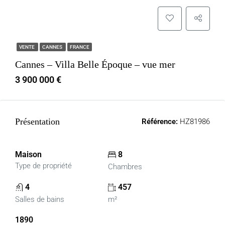
VENTE
CANNES
FRANCE
Cannes – Villa Belle Époque – vue mer
3 900 000 €
Présentation
Référence:
HZ81986
Maison
8
Type de propriété
Chambres
4
457
Salles de bains
m²
1890