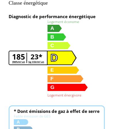
Classe énergétique
Diagnostic de performance énergétique
Logement économe
A
B
C
185
23*
D
KWh/m².an
kg CO2/m².an
E
F
G
Logement énergivore
* Dont émissions de gaz à effet de serre
Faible émission de GES
A