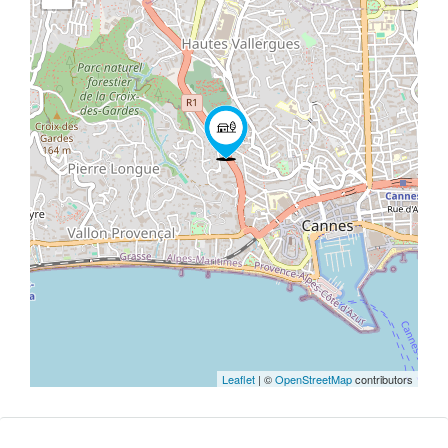
Leaflet
| ©
OpenStreetMap
contributors