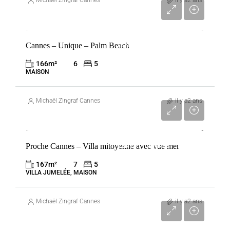
Michaël Zingraf Cannes
il y a2 ans
3 950 000 €
Cannes – Unique – Palm Beach
VENTE
CANNES
FRANCE
166
m²
6
5
MAISON
Michaël Zingraf Cannes
il y a2 ans
1 500 000 €
Proche Cannes – Villa mitoyenne avec vue mer
VENTE
CANNES
FRANCE
167
m²
7
5
VILLA JUMELÉE, MAISON
Michaël Zingraf Cannes
il y a2 ans
10 900 000 €