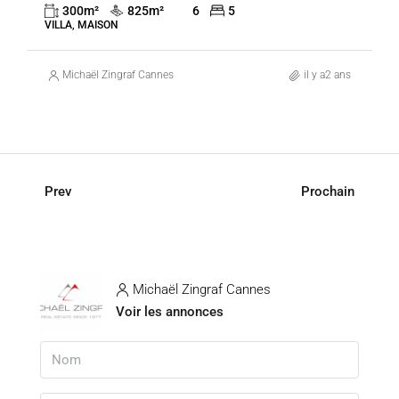
300
m²
825
m²
6
5
VILLA, MAISON
Michaël Zingraf Cannes
il y a2 ans
Prev
Prochain
Michaël Zingraf Cannes
Voir les annonces