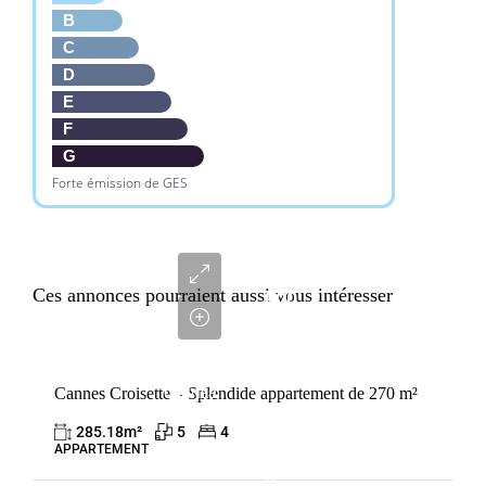
B
C
D
E
F
G
Forte émission de GES
9
964
Ces annonces pourraient aussi vous intéresser
000
€
VENTE
Cannes Croisette – Splendide appartement de 270 m²
CANNES
FRANCE
285.18
m²
5
4
APPARTEMENT
9