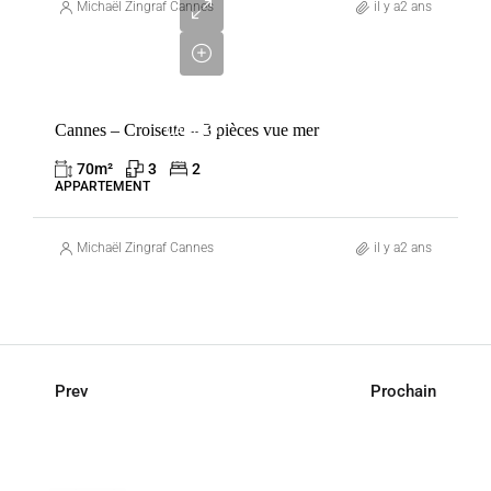
580
Michaël Zingraf Cannes
il y a2 ans
000
€
VENTE
Cannes – Croisette – 3 pièces vue mer
CANNES
FRANCE
70
m²
3
2
APPARTEMENT
Michaël Zingraf Cannes
il y a2 ans
Prev
Prochain