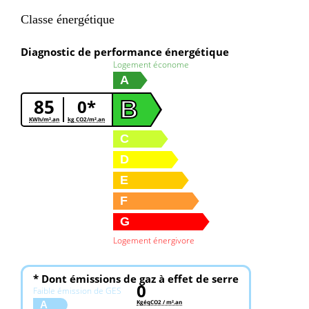
Classe énergétique
Diagnostic de performance énergétique
Logement économe
A
85
0*
B
KWh/m².an
kg CO2/m².an
C
D
E
F
G
Logement énergivore
* Dont émissions de gaz à effet de serre
0
Faible émission de GES
KgéqCO2 / m².an
A