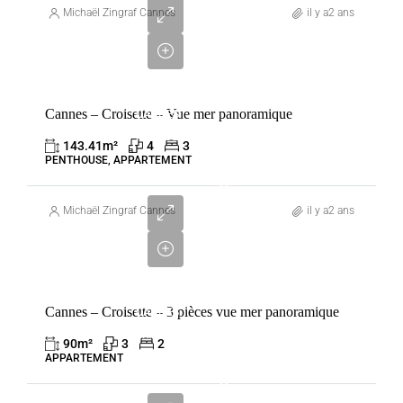
255
Michaël Zingraf Cannes
il y a2 ans
000
€
VENTE
Cannes – Croisette – Vue mer panoramique
CANNES
FRANCE
143.41
m²
4
3
PENTHOUSE, APPARTEMENT
3
280
Michaël Zingraf Cannes
il y a2 ans
000
€
VENTE
Cannes – Croisette – 3 pièces vue mer panoramique
CANNES
FRANCE
90
m²
3
2
APPARTEMENT
2