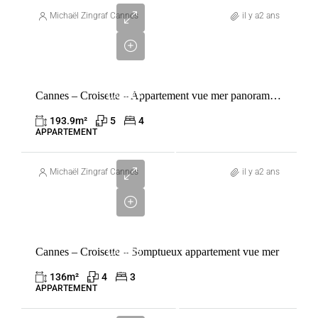
400
Michaël Zingraf Cannes
il y a2 ans
000
€
VENTE
Cannes – Croisette – Appartement vue mer panoramique
CANNES
FRANCE
193.9
m²
5
4
APPARTEMENT
6
100
Michaël Zingraf Cannes
il y a2 ans
000
€
VENTE
Cannes – Croisette – Somptueux appartement vue mer
CANNES
FRANCE
136
m²
4
3
APPARTEMENT
4