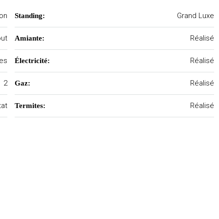
on
Grand Luxe
Standing:
out
Réalisé
Amiante:
nes
Réalisé
Électricité:
2
Réalisé
Gaz:
tat
Réalisé
Termites: