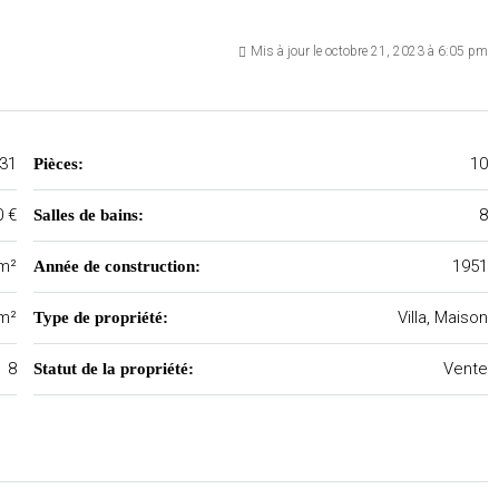
Mis à jour le octobre 21, 2023 à 6:05 pm
31
10
Pièces:
0 €
8
Salles de bains:
m²
1951
Année de construction:
m²
Villa, Maison
Type de propriété:
8
Vente
Statut de la propriété: