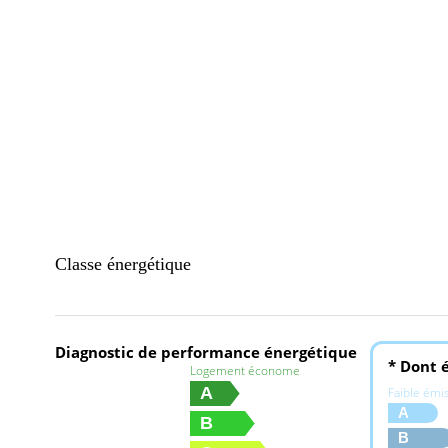
Classe énergétique
Diagnostic de performance énergétique
* Dont é
Logement économe
A
Faible émi
A
B
B