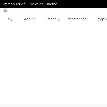
Immobilier de Luxe et de Charme
Accueil
France
International
Propri
VENTE
FRANCE
MOUGINS