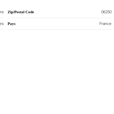
ns
06250
Zip/Postal Code
mes
France
Pays