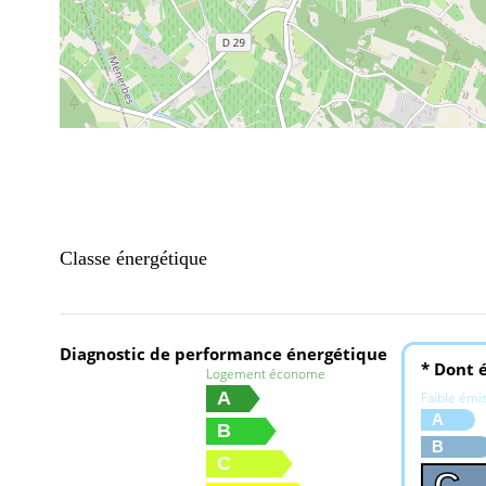
Classe énergétique
Diagnostic de performance énergétique
* Dont é
Logement économe
A
Faible émi
A
B
B
C
C