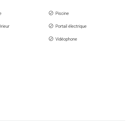
e
Piscine
érieur
Portail électrique
Vidéophone