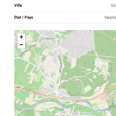
Ville
Go
Etat / Pays
Vauclu
+
−