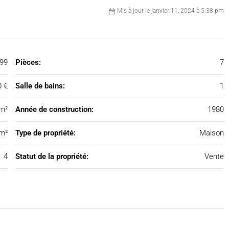
Mis à jour le janvier 11, 2024 à 5:38 pm
99
Pièces:
7
0 €
Salle de bains:
1
m²
Année de construction:
1980
m²
Type de propriété:
Maison
4
Statut de la propriété:
Vente