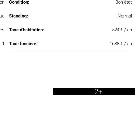
on
Condition:
Bon état
que
Standing:
Normal
nes
Taxe d'habitation:
524 € / an
1
Taxe foncière:
1688 € / an
2+