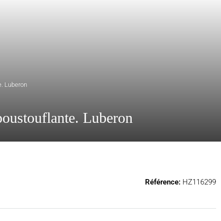
e. Luberon
poustouflante. Luberon
Référence:
HZ116299