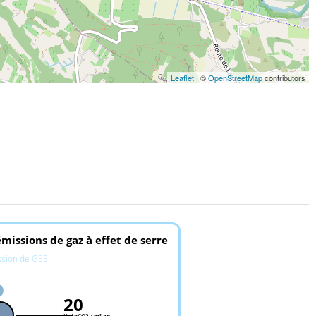
Leaflet
| ©
OpenStreetMap
contributors
missions de gaz à effet de serre
ssion de GES
20
KgéqCO2 / m².an