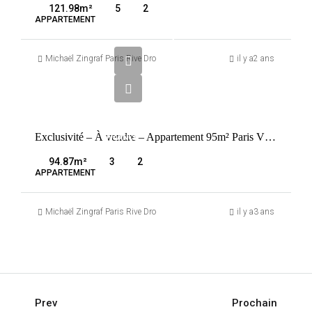
PARIS
121.98
m²
5
2
8ÈME
APPARTEMENT
1
690
Michaël Zingraf Paris Rive Droite
il y a2 ans
500
€
VENTE
Exclusivité – À vendre – Appartement 95m² Paris VIII Faubourg Saint Honoré
FRANCE
PARIS
94.87
m²
3
2
8ÈME
APPARTEMENT
Michaël Zingraf Paris Rive Droite
il y a3 ans
Prev
Prochain