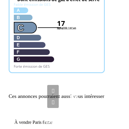
Faible émission de GES
A
B
17
C
KgéqCO2 / m².an
D
E
F
G
Forte émission de GES
1
869
Ces annonces pourraient aussi vous intéresser
000
€
VENTE
À vendre Paris 8eme
FRANCE