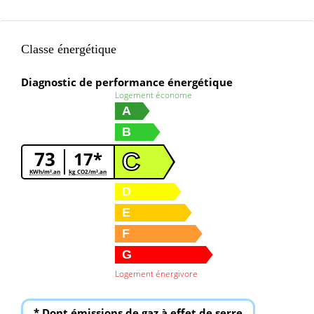
Classe énergétique
Diagnostic de performance énergétique
Logement économe
A
B
73
17*
C
KWh/m².an
kg CO2/m².an
D
E
F
G
Logement énergivore
* Dont émissions de gaz à effet de serre