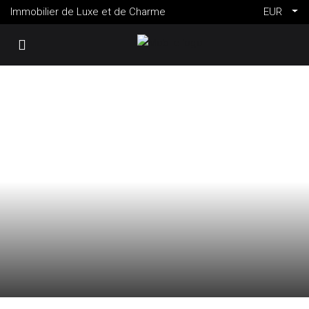
Immobilier de Luxe et de Charme
EUR
VENTE
FRANCE
PARIS 8ÈME