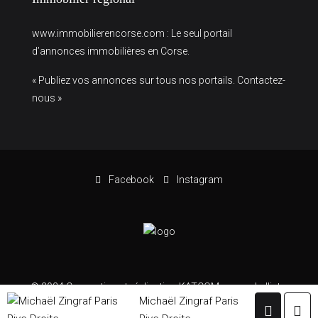
www.immobilierencorse.com
: Le seul portail
d’annonces immobilières en Corse.
« Publiez vos annonces sur tous nos portails. Contactez-
nous »
Facebook
Instagram
© 2024 Conception et réalisation KATCOM –
www.kalliste-
Michaël Zingraf Paris
communication.com