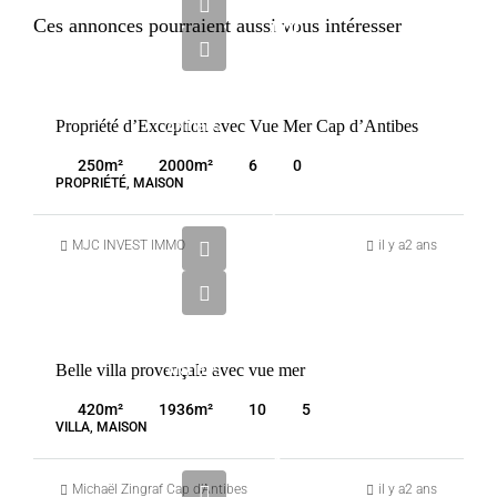
500
Ces annonces pourraient aussi vous intéresser
000
€
VENTE
Propriété d’Exception avec Vue Mer Cap d’Antibes
ANTIBES
FRANCE
250
m²
2000
m²
6
0
PROPRIÉTÉ, MAISON
5
450
MJC INVEST IMMO
il y a2 ans
000
€
VENTE
Belle villa provençale avec vue mer
ANTIBES
FRANCE
420
m²
1936
m²
10
5
VILLA, MAISON
4
100
Michaël Zingraf Cap d’Antibes
il y a2 ans