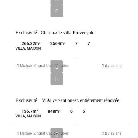
000
€
VENTE
Exclusivité : Charmante villa Provençale
ANTIBES
FRANCE
266.32
m²
2564
m²
7
7
VILLA, MAISON
3
100
Michaël Zingraf Cap d’Antibes
il y a2 ans
000
€
VENTE
Exclusivité – Villa versant ouest, entièrement rénovée
ANTIBES
FRANCE
136.7
m²
848
m²
6
5
VILLA, MAISON
2
850
Michaël Zingraf Cap d’Antibes
il y a2 ans