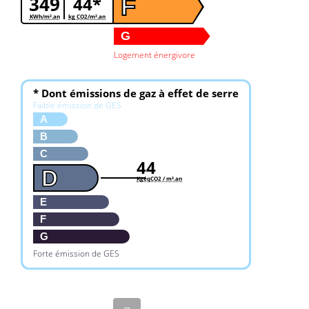
349
44*
F
KWh/m².an
kg CO2/m².an
G
Logement énergivore
* Dont émissions de gaz à effet de serre
Faible émission de GES
A
B
C
44
D
KgéqCO2 / m².an
E
F
G
Forte émission de GES
3