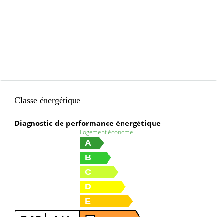
Classe énergétique
Diagnostic de performance énergétique
Logement économe
A
B
C
D
E