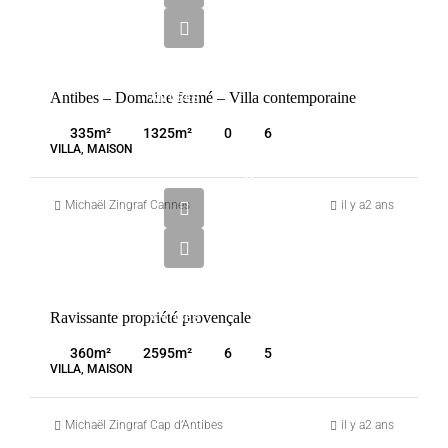
000
€
VENTE
Antibes – Domaine fermé – Villa contemporaine
ANTIBES
FRANCE
335
m²
1325
m²
0
6
VILLA, MAISON
3
300
Michaël Zingraf Cannes
il y a2 ans
000
€
VENTE
Ravissante propriété provençale
ANTIBES
FRANCE
360
m²
2595
m²
6
5
VILLA, MAISON
Michaël Zingraf Cap d’Antibes
il y a2 ans