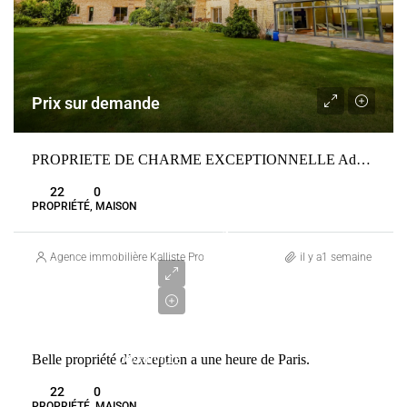
Prix sur demande
PROPRIETE DE CHARME EXCEPTIONNELLE Adainville
22
0
PROPRIÉTÉ, MAISON
1
720
Agence immobilière Kalliste Properties
il y a1 semaine
000
€
VENTE
Belle propriété d’exception a une heure de Paris.
ADAINVILLE
FRANCE
22
0
PROPRIÉTÉ, MAISON