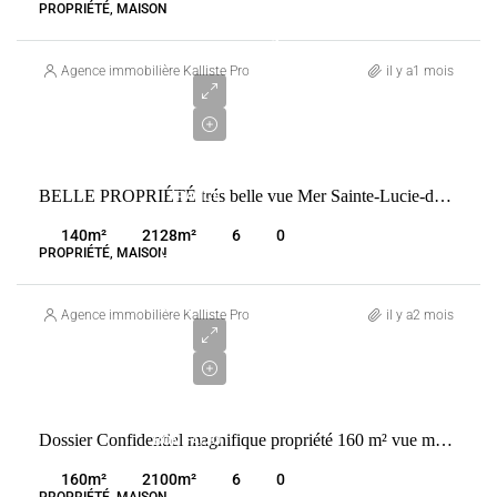
PROPRIÉTÉ, MAISON
1
950
Agence immobilière Kalliste Properties
il y a1 mois
000
€
VENTE
BELLE PROPRIÉTÉ trés belle vue Mer Sainte-Lucie-de-Porto-Vecchio
FRANCE
SAINTE-
140
m²
2128
m²
6
0
LUCIE-DE-
PROPRIÉTÉ, MAISON
PORTO-
VECCHIO
Agence immobilière Kalliste Properties
il y a2 mois
Prix sur
demande
VENTE
Dossier Confidentiel magnifique propriété 160 m² vue mer proche golf de spérone bonifacio 20169
BONIFACIO
FRANCE
160
m²
2100
m²
6
0
PROPRIÉTÉ, MAISON