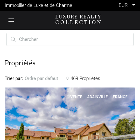
Immobilier de Luxe et de Charme
EUR
Propriétés
Trier par:
469 Propriétés
Ordre par défaut
VENTE
ADAINVILLE
FRANCE