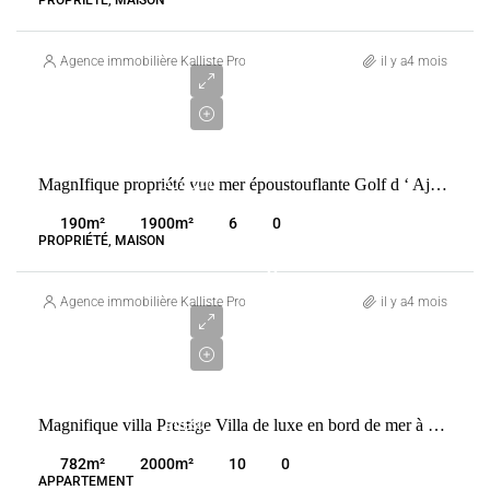
Agence immobilière Kalliste Properties
il y a4 mois
Prix sur
demande
VENTE
MagnIfique propriété vue mer époustouflante Golf d ‘ Ajaccio
AJACCIO
FRANCE
190
m²
1900
m²
6
0
PROPRIÉTÉ, MAISON
2
805
Agence immobilière Kalliste Properties
il y a4 mois
280
€
VENTE
Magnifique villa Prestige Villa de luxe en bord de mer à Barracuda Resort-Itacare-
BRÉSIL
ITACARÉ
782
m²
2000
m²
10
0
APPARTEMENT