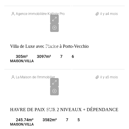
2
285
Agence immobilière Kalliste Properties
il y a4 mois
000
€
VENTE
Villa de Luxe avec Piscine à Porto-Vecchio
FRANCE
PORTO-
305
m²
3097
m²
7
6
VECCHIO
MAISON/VILLA
1
920
La Maison de l’Immobilier
il y a5 mois
000
€
VENTE
HAVRE DE PAIX SUR 2 NIVEAUX + DÉPENDANCE
FRANCE
SAN-
245.74
m²
3582
m²
7
5
GAVINO-
MAISON/VILLA