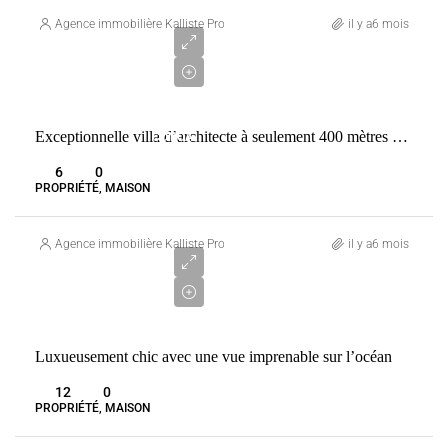
750
Agence immobilière Kalliste Properties
il y a6 mois
000
€
VENTE
Exceptionnelle villa d’architecte à seulement 400 mètres de l’une des plus belles plages de la côte Fautea. Conca
CONCA
FRANCE
6
0
PROPRIÉTÉ, MAISON
Agence immobilière Kalliste Properties
il y a6 mois
Prix sur
demande
VENTE
Luxueusement chic avec une vue imprenable sur l’océan
12
0
PROPRIÉTÉ, MAISON