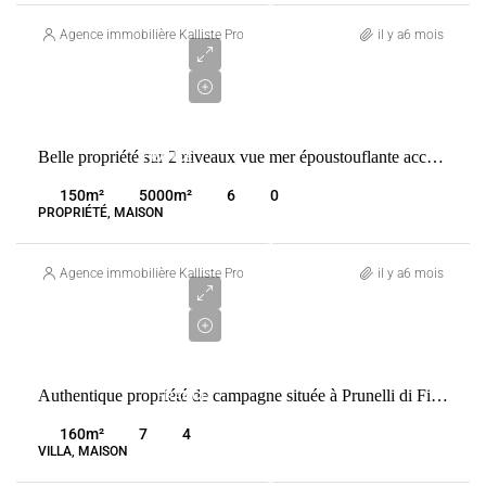
1
900
Agence immobilière Kalliste Properties
il y a6 mois
000
€
VENTE
Belle propriété sur 2 niveaux vue mer époustouflante accès direct plage .
FRANCE
SOLENZARA
150
m²
5000
m²
6
0
PROPRIÉTÉ, MAISON
1
680
Agence immobilière Kalliste Properties
il y a6 mois
000
€
VENTE
Authentique propriété de campagne située à Prunelli di Fiumorbo
FRANCE
PRUNELLI-
160
m²
7
4
DI-
VILLA, MAISON
FIUMORBO
1