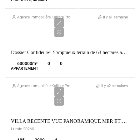
9
000
Agence immobilière Kalliste Properties
il y a1 semaine
000
€
VENTE
Dossier Confidentiel Somptueux terrain de 63 hectares au Vanuatu
NOUMÉA
NOUVELLE-
630000
m²
0
0
CALÉDONIE
APPARTEMENT
1
630
Agence immobilière Kalliste Properties
il y a2 semaines
000
€
VENTE
VILLA RECENTE VUE PANORAMIQUE MER ET MONTAGNES A LUMIO
FRANCE
Lumio 20260
LUMIO
185
3000
4