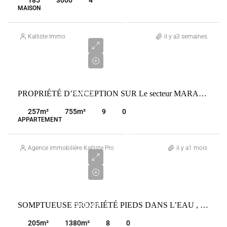
MAISON
1
565
Kalliste Immo
il y a3 semaines
000
€
VENTE
PROPRIÉTÉ D’EXCEPTION SUR Le secteur MARANA PIEDS DANS L EAU DIRECT
FRANCE
LUCCIANA
257
m²
755
m²
9
0
APPARTEMENT
3
240
Agence immobilière Kalliste Properties
il y a1 mois
000
€
VENTE
SOMPTUEUSE PROPRIÉTÉ PIEDS DANS L’EAU , MARINE DE DAVIA 20256 CORBAR
CORBARA
FRANCE
205
m²
1380
m²
8
0