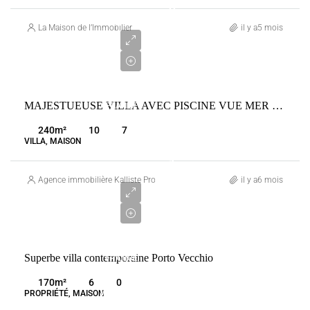
DI-
2
CARBINI
500
La Maison de l’Immobilier
il y a5 mois
000
€
VENTE
MAJESTUEUSE VILLA AVEC PISCINE VUE MER PANORAMIQUE
FRANCE
LUMIO
240
m²
10
7
VILLA, MAISON
1
950
Agence immobilière Kalliste Properties
il y a6 mois
000
€
VENTE
Superbe villa contemporaine Porto Vecchio
FRANCE
PORTO-
170
m²
6
0
VECCHIO
PROPRIÉTÉ, MAISON